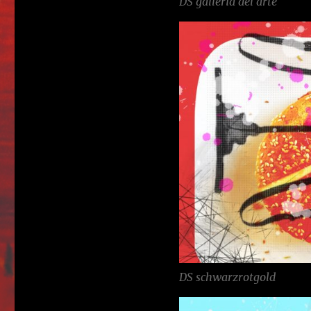
DS galleria del arte
DS schwarzrotgold