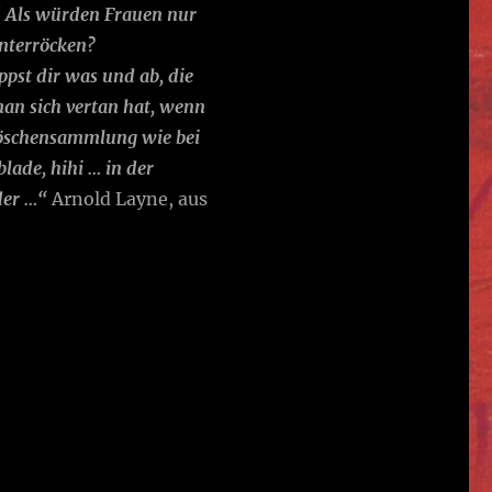
en! Als würden Frauen nur
nterröcken?
pst dir was und ab, die
man sich vertan hat, wenn
Höschensammlung wie bei
lade, hihi … in der
der …“
Arnold Layne, aus