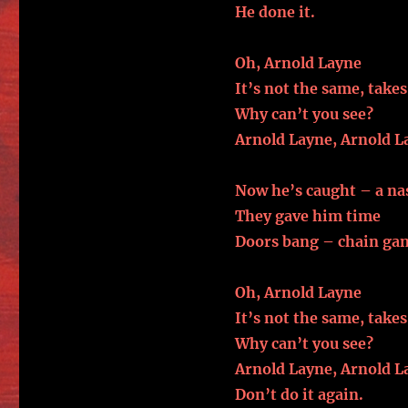
He done it.
Oh, Arnold Layne
It’s not the same, take
Why can’t you see?
Arnold Layne, Arnold L
Now he’s caught – a nas
They gave him time
Doors bang – chain gang
Oh, Arnold Layne
It’s not the same, take
Why can’t you see?
Arnold Layne, Arnold L
Don’t do it again.