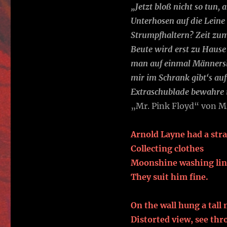
„Jetzt bloß nicht so tun,
Unterhosen auf die Lein
Strumpfhaltern? Zeit zum
Beute wird erst zu Hause
man auf einmal Männersl
mir im Schrank gibt‘s auf
Extraschublade bewahre i
„Mr. Pink Floyd“ von Mi
Arnold Layne had a str
Collecting clothes
Moonshine washing lin
They suit him fine.
On the wall hung a tall
Distorted view, see thr