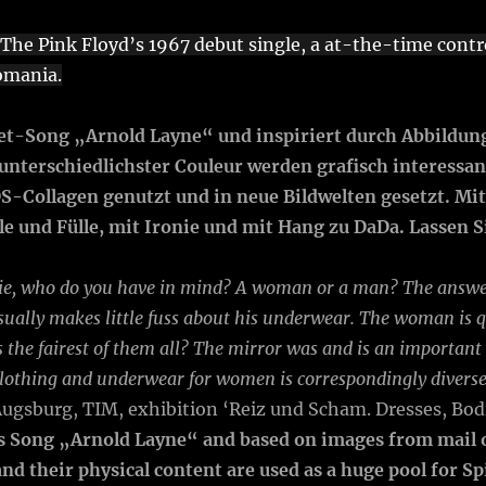
The Pink Floyd’s 1967 debut single, a at-the-time contro
omania.
et-Song „Arnold Layne“ und inspiriert durch Abbildun
terschiedlichster Couleur werden grafisch interessante
S-Collagen genutzt und in neue Bildwelten gesetzt. Mit 
e und Fülle, mit Ironie und mit Hang zu DaDa. Lassen S
rie, who do you have in mind? A woman or a man? The answer 
ally makes little fuss about his underwear. The woman is qu
s the fairest of them all? The mirror was and is an important
clothing and underwear for women is correspondingly diverse
gsburg, TIM, exhibition ‘Reiz und Scham. Dresses, Bodi
’s Song „Arnold Layne“ and based on images from mail o
and their physical content are used as a huge pool for Sp