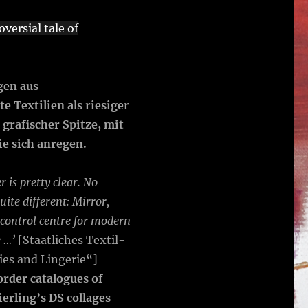
versial tale of
gen aus
 Textilien als riesiger
grafischer Spitze, mit
ie sich anregen.
is pretty clear. No
ite different: Mirror,
 control centre for modern
 …’
[Staatliches Textil-
es and Lingerie“]
rder catalogues of
ierling’s DS collages