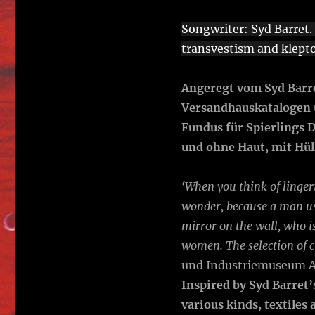
Songwriter: Syd Barret. 
transvestism and klept
Angeregt vom Syd Barr
Versandhauskatalogen un
Fundus für Spierlings D
und ohne Haut, mit Hüll
‘When you think of linge
wonder, because a man usu
mirror on the wall, who i
women. The selection of 
und Industriemuseum Au
Inspired by Syd Barret
various kinds, textiles 